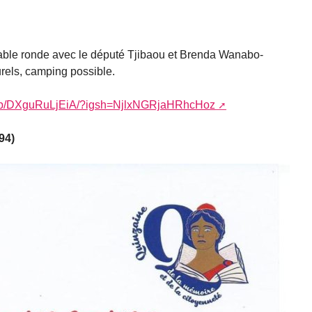
table ronde avec le député Tjibaou et Brenda Wanabo-
turels, camping possible.
m/p/DXguRuLjEiA/?igsh=NjlxNGRjaHRhcHoz
94)