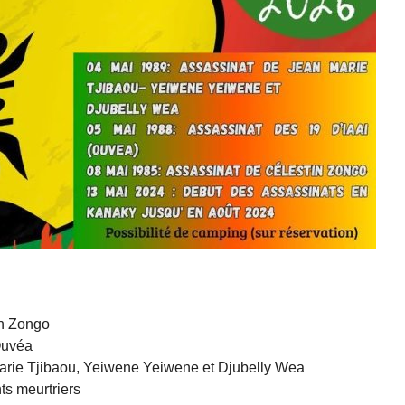
in Zongo
Ouvéa
Marie Tjibaou, Yeiwene Yeiwene et Djubelly Wea
ts meurtriers